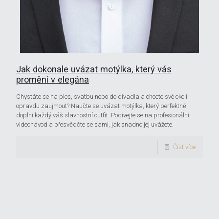
Jak dokonale uvázat motýlka, který vás
promění v elegána
Chystáte se na ples, svatbu nebo do divadla a chcete své okolí
opravdu zaujmout? Naučte se uvázat motýlka, který perfektně
doplní každý váš slavnostní outfit. Podívejte se na profesionální
videonávod a přesvědčte se sami, jak snadno jej uvážete.
Číst více