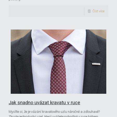
Číst více
Jak snadno uvázat kravatu v ruce
Myslíte si, že je vázání kravatového uzlu náročné a zdlouhavé?
Zkuste jednoduchý uzel, který uvážete pohodlně v ruce během