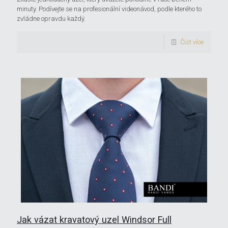
minuty. Podívejte se na profesionální videonávod, podle kterého to
zvládne opravdu každý.
Číst více
Jak vázat kravatový uzel Windsor Full