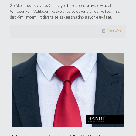
Špičkou mezi kravatovými uzly je bezesporu kravatový uzel
Windsor Full. Vzhledem ke své šířce se dokonale hodí ke košilím s
širokým límcem. Podívejte se, jak jej snadno a rychle uvázat.
Číst více