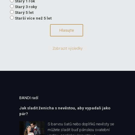
Starý 1 rok
Starý 3 roky
Starý 5 let
Starší více než 5 let
Zobrazit výsledky
BANDI radí
Jak sladit ženicha s nevěstou, aby vypadali jako
pár?
S barvou šatů nebo doplňků nevěsty se
můžete sladit buď pánskou svatební