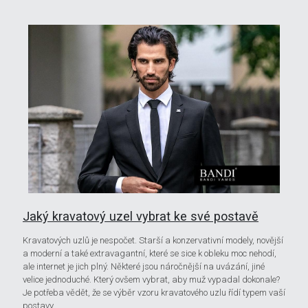
Jaký kravatový uzel vybrat ke své postavě
Kravatových uzlů je nespočet. Starší a konzervativní modely, novější
a moderní a také extravagantní, které se sice k obleku moc nehodí,
ale internet je jich plný. Některé jsou náročnější na uvázání, jiné
velice jednoduché. Který ovšem vybrat, aby muž vypadal dokonale?
Je potřeba vědět, že se výběr vzoru kravatového uzlu řídí typem vaší
postavy.