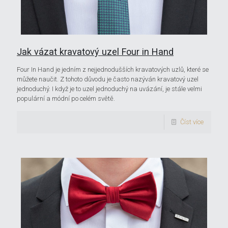
Jak vázat kravatový uzel Four in Hand
Four In Hand je jedním z nejjednodušších kravatových uzlů, které se
můžete naučit. Z tohoto důvodu je často nazýván kravatový uzel
jednoduchý. I když je to uzel jednoduchý na uvázání, je stále velmi
populární a módní po celém světě.
Číst více