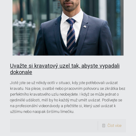
Uvažte si kravatový uzel tak, abyste vypadali
dokonale
Jistě jste se už někdy ocitli v situaci, kdy jste potřebovali uvázat
kravatu. Na plese, svatbě nebo pracovním pohovoru se zkrátka bez
perfektního kravatového uzlu neobejdete. I když se může jednat o
ojedinělé události, měl by ho každý muž umět uvázat. Podívejte se
na profesionální videonávody a přečtěte si, který uzel uvázat k
užšímu nebo naopak širšímu límečku.
Číst více