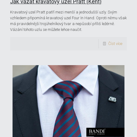
Jak vázat kravatový uzel Pratt (Kent)
Kravatový uzel Pratt patří mezi menší a jednodušší uzly. Svým
vzhledem připomíná kravatový uzel Four In Hand. Oproti němu však
má pravidelnější trojúhelníkový tvar a nepůsobí příliš ležérně.
Vázání tohoto uzlu se můžete lehce naučit.
Číst více