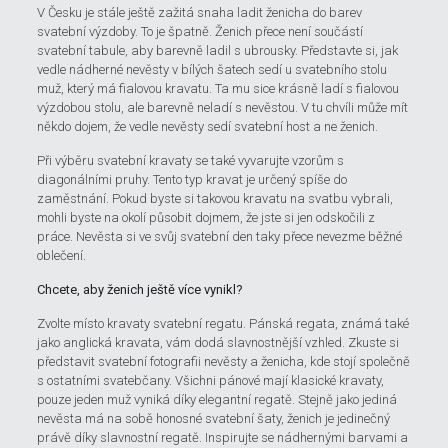
V Česku je stále ještě zažitá snaha ladit ženicha do barev
svatební výzdoby. To je špatně. Ženich přece není součástí
svatební tabule, aby barevně ladil s ubrousky. Představte si, jak
vedle nádherné nevěsty v bílých šatech sedí u svatebního stolu
muž, který má fialovou kravatu. Ta mu sice krásně ladí s fialovou
výzdobou stolu, ale barevně neladí s nevěstou. V tu chvíli může mít
někdo dojem, že vedle nevěsty sedí svatební host a ne ženich.
Při výběru svatební kravaty se také vyvarujte vzorům s
diagonálními pruhy. Tento typ kravat je určený spíše do
zaměstnání. Pokud byste si takovou kravatu na svatbu vybrali,
mohli byste na okolí působit dojmem, že jste si jen odskočili z
práce. Nevěsta si ve svůj svatební den taky přece nevezme běžné
oblečení.
Chcete, aby ženich ještě více vynikl?
Zvolte místo kravaty svatební regatu. Pánská regata, známá také
jako anglická kravata, vám dodá slavnostnější vzhled. Zkuste si
představit svatební fotografii nevěsty a ženicha, kde stojí společně
s ostatními svatebčany. Všichni pánové mají klasické kravaty,
pouze jeden muž vyniká díky elegantní regatě. Stejně jako jediná
nevěsta má na sobě honosné svatební šaty, ženich je jedinečný
právě díky slavnostní regatě. Inspirujte se nádhernými barvami a