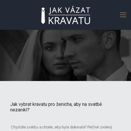
Jak vybrat kravatu pro ženicha, aby na svatbě
nezanikl?
Chystáte svatbu a chcete, aby byla dokonalá? Pečlivě zvolený