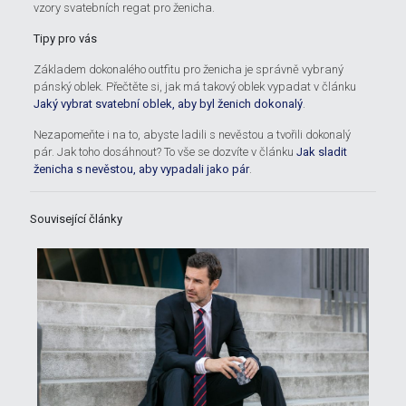
vzory svatebních regat pro ženicha.
Tipy pro vás
Základem dokonalého outfitu pro ženicha je správně vybraný
pánský oblek. Přečtěte si, jak má takový oblek vypadat v článku
Jaký vybrat svatební oblek, aby byl ženich dokonalý
.
Nezapomeňte i na to, abyste ladili s nevěstou a tvořili dokonalý
pár. Jak toho dosáhnout? To vše se dozvíte v článku
Jak sladit
ženicha s nevěstou, aby vypadali jako pár
.
Související články