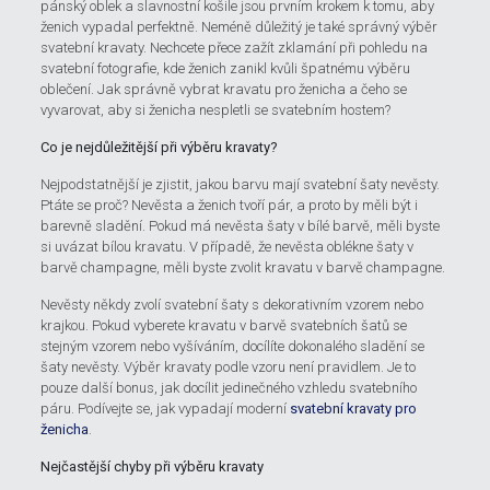
pánský oblek a slavnostní košile jsou prvním krokem k tomu, aby
ženich vypadal perfektně. Neméně důležitý je také správný výběr
svatební kravaty. Nechcete přece zažít zklamání při pohledu na
svatební fotografie, kde ženich zanikl kvůli špatnému výběru
oblečení. Jak správně vybrat kravatu pro ženicha a čeho se
vyvarovat, aby si ženicha nespletli se svatebním hostem?
Co je nejdůležitější při výběru kravaty?
Nejpodstatnější je zjistit, jakou barvu mají svatební šaty nevěsty.
Ptáte se proč? Nevěsta a ženich tvoří pár, a proto by měli být i
barevně sladění. Pokud má nevěsta šaty v bílé barvě, měli byste
si uvázat bílou kravatu. V případě, že nevěsta oblékne šaty v
barvě champagne, měli byste zvolit kravatu v barvě champagne.
Nevěsty někdy zvolí svatební šaty s dekorativním vzorem nebo
krajkou. Pokud vyberete kravatu v barvě svatebních šatů se
stejným vzorem nebo vyšíváním, docílíte dokonalého sladění se
šaty nevěsty. Výběr kravaty podle vzoru není pravidlem. Je to
pouze další bonus, jak docílit jedinečného vzhledu svatebního
páru. Podívejte se, jak vypadají moderní
svatební kravaty pro
ženicha
.
Nejčastější chyby při výběru kravaty