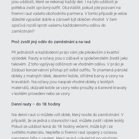
jsou události, které se nekonají každý den. I na tyto události je
potřeba zvolit správný outfit. Obzvláště, pokud jste pozvaní na
firemní raut vašeho obchodního partnera. V tomto případě je velice
důležité vypadat dobře a zároveň být oblečen vhodně. V čem
spočívá rozdíl oproti vašemu každodennímu oděvu do
zaměstnání?
Proč zvolit jiný oděv do zaměstnání a na raut
Při jednáních a každodenní práci vám jde především o kvalitní
výsledek. Rauty a oslavy jsou o zábavě a společenském životě jako
takovém. Z toho vyplývají odlišnosti ve vhodném oděvu. V práci je
žádoucí konzervativní přístup při volbě outfitu. To znamená pánské
obleky z matných látek, decentní košile, střídmé barvy a vzory na
kravatách. Na oslavy jsou naopak vhodné obleky z lesklých
materiálů, okázalé košile se vzory nebo proužky a barevné kravaty
v lesklém provedení nebo se vzory.
Denní rauty – do 18. hodiny
Na denní raut si můžete vzít oblek, který nosíte do zaměstnání. V
případě, že se jedná o slavnostní raut, můžete zvolit i oblek lesklý.
Pokud se událost koná do 18. hodiny večerní, může být i ze
světlého materiálu. Nepleťte si firemní raut spojený s oslavou
narozenin šéfa s rautem, který se má uskutečnit po výročním