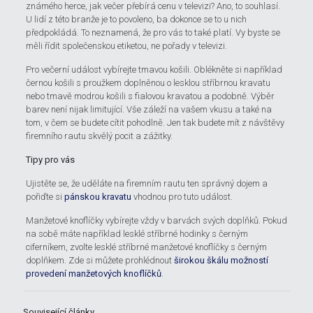
známého herce, jak večer přebírá cenu v televizi? Ano, to souhlasí.
U lidí z této branže je to povoleno, ba dokonce se to u nich
předpokládá. To neznamená, že pro vás to také platí. Vy byste se
měli řídit společenskou etiketou, ne pořady v televizi.
Pro večerní událost vybírejte tmavou košili. Oblékněte si například
černou košili s proužkem doplněnou o lesklou stříbrnou kravatu
nebo tmavě modrou košili s fialovou kravatou a podobně. Výběr
barev není nijak limitující. Vše záleží na vašem vkusu a také na
tom, v čem se budete cítit pohodlně. Jen tak budete mít z návštěvy
firemního rautu skvělý pocit a zážitky.
Tipy pro vás
Ujistěte se, že uděláte na firemním rautu ten správný dojem a
pořiďte si
pánskou kravatu
vhodnou pro tuto událost.
Manžetové knoflíčky vybírejte vždy v barvách svých doplňků. Pokud
na sobě máte například lesklé stříbrné hodinky s černým
ciferníkem, zvolte lesklé stříbrné manžetové knoflíčky s černým
doplňkem. Zde si můžete prohlédnout
širokou škálu možností
provedení manžetových knoflíčků
.
Související články