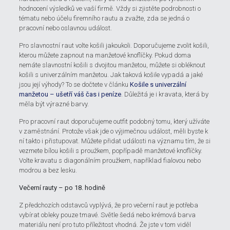
hodnocení výsledků ve vaší firmě. Vždy si zjistěte podrobnosti o
tématu nebo účelu firemního rautu a zvažte, zda se jedná o
pracovní nebo oslavnou událost.
Pro slavnostní raut volte košili jakoukoli. Doporučujeme zvolit košili,
kterou můžete zapnout na manžetové knoflíčky. Pokud doma
nemáte slavnostní košili s dvojitou manžetou, můžete si obléknout
košili s univerzálním manžetou. Jak taková košile vypadá a jaké
jsou její výhody? To se dočtete v článku
Košile s univerzální
manžetou – ušetří váš čas i peníze
. Důležitá je i kravata, která by
měla být výrazné barvy.
Pro pracovní raut doporučujeme outfit podobný tomu, který užíváte
v zaměstnání. Protože však jde o výjimečnou událost, měli byste k
ní takto i přistupovat. Můžete přidat události na významu tím, že si
vezmete bílou košili s proužkem, popřípadě manžetové knoflíčky.
Volte kravatu s diagonálním proužkem, například fialovou nebo
modrou a bez lesku.
Večerní rauty – po 18. hodině
Z předchozích odstavců vyplývá, že pro večerní raut je potřeba
vybírat obleky pouze tmavé. Světle šedá nebo krémová barva
materiálu není pro tuto příležitost vhodná. Že jste v tom viděl