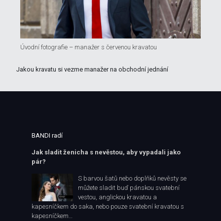
Úvodní fotografie – manažer s červenou kravatou
Jakou kravatu si vezme manažer na obchodní jednání
BANDI radí
Jak sladit ženicha s nevěstou, aby vypadali jako
pár?
S barvou šatů nebo doplňků nevěsty se
můžete sladit buď pánskou svatební
vestou, anglickou kravatou a
kapesníčkem do saka, nebo pouze svatební kravatou s
kapesníčkem…