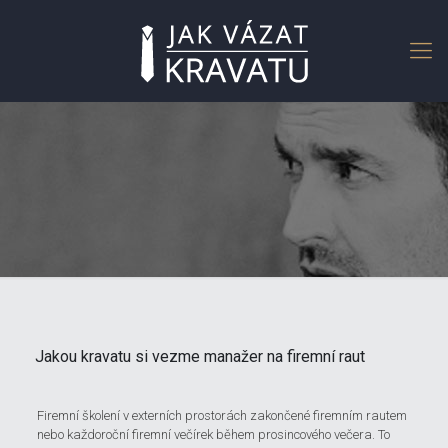
Jakou kravatu si vezme manažer na firemní raut
Firemní školení v externích prostorách zakončené firemním rautem
nebo každoroční firemní večírek během prosincového večera. To